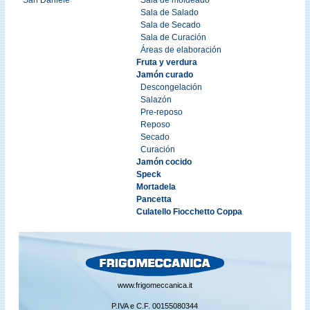
San Daniele
Sala de moldeado
Sala de Salado
Sala de Secado
Sala de Curación
Áreas de elaboración
Fruta y verdura
Jamón curado
Descongelación
Salazón
Pre-reposo
Reposo
Secado
Curación
Jamón cocido
Speck
Mortadela
Pancetta
Culatello Fiocchetto Coppa
www.frigomeccanica.it
P.IVA e C.F. 00155080344