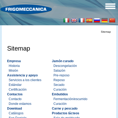
Sitemap
Sitemap
Empresa
Jamón curado
Historia
Descongelación
Misión
Salazón
Assistencia y apoyo
Pre-reposo
Servicios a los clientes
Reposo
Estándar
Secado
Certificación
Curación
Contactos
Embutidos
Contacto
Fermentación/escurrido
Donde estamos
Curación
Download
Carne y pescado
Catálogos
Productos lácteos