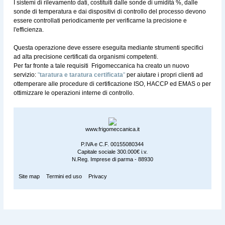
I sistemi di rilevamento dati, costituiti dalle sonde di umidità %, dalle
sonde di temperatura e dai dispositivi di controllo del processo devono
essere controllati periodicamente per verificarne la precisione e
l'efficienza.
Questa operazione deve essere eseguita mediante strumenti specifici
ad alta precisione certificati da organismi competenti.
Per far fronte a tale requisiti Frigomeccanica ha creato un nuovo
servizio:
"
taratura e taratura certificata
"
per aiutare i propri clienti ad
ottemperare alle procedure di certificazione ISO, HACCP ed EMAS o per
ottimizzare le operazioni interne di controllo.
www.frigomeccanica.it
P.IVA e C.F. 00155080344
Capitale sociale 300.000€ i.v.
N.Reg. Imprese di parma - 88930
Site map
Termini ed uso
Privacy