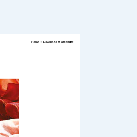
Home
::
Download
::
Brochure