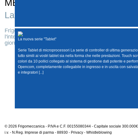
MERCATI
Lattiero - caseario
Frigomeccanica sviluppa soluzioni per assister
l'intero processo di produzione lattiero-caseari
La nuova serie ''Tablet''
La nuova serie ''Tablet''
giornaliera presso gli impianti dei clienti.
Serie Tablet di microprocessori La serie di controller di ultima generazio
tutto simili ai vostri tablet sia nella forma che nelle prestazioni. Touch sc
colori da 10 pollici collegato al sistema di gestione dati potente e perfo
Opencom, completamente collegabile in ingresso e in uscita con salvata
e integratori [...]
© 2026 Frigomeccanica - P.IVA e C.F. 00155080344 - Capitale sociale 300.000€
i.v. - N.Reg. Imprese di parma - 88930 -
Privacy
-
Whistleblowing