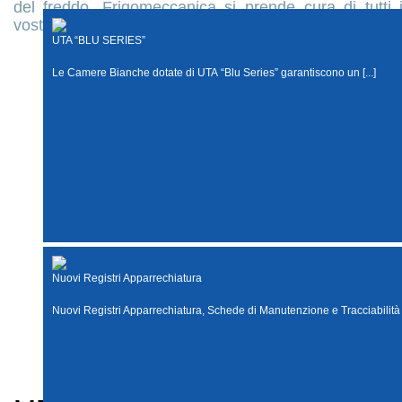
del freddo, Frigomeccanica si prende cura di tutti 
vostri tipi di carne e pesce.
UTA “BLU SERIES”
UTA “BLU SERIES”
Le Camere Bianche dotate di UTA “Blu Series” garantiscono un [...]
Nuovi Registri Apparrechiatura
Nuovi Registri Apparrechiatura
Nuovi Registri Apparrechiatura, Schede di Manutenzione e Tracciabilità [.