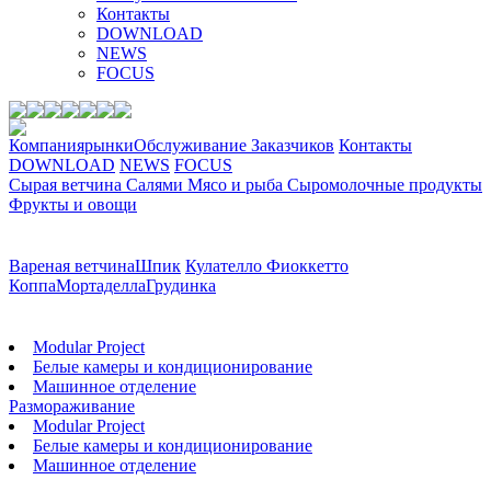
Контакты
DOWNLOAD
NEWS
FOCUS
Компания
рынки
Обслуживание Заказчиков
Контакты
DOWNLOAD
NEWS
FOCUS
Сырая ветчина
Салями
Мясо и рыба
Сыромолочные продукты
Фрукты и овощи
ДРУГИХ ПРОДУКТОВ
Вареная ветчина
Шпик
Кулателло Фиоккетто
Коппа
Мортаделла
Грудинка
ТЕХНОЛОГИЯ
Modular Project
Белые камеры и кондиционирование
Машинное отделение
Размораживание
Modular Project
Белые камеры и кондиционирование
Машинное отделение